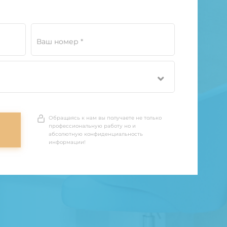
Ваш номер *
Обращаясь к нам вы получаете не только
профессиональную работу но и
абсолютную конфиденциальность
информации!