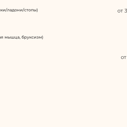
ки/ладони/стопы)
от 
ая мышца, бруксизм)
от